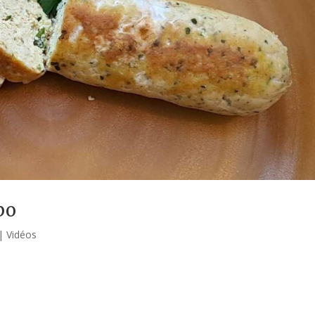
bo
|
Vidéos