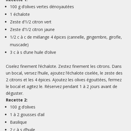
100
g
d’olives vertes dénoyautées
1
échalote
Zeste d’1/2
citron vert
Zeste d’1/2
citron jaune
1/2
c à c
de mélange 4 épices
(cannelle, gingembre, girofle,
muscade)
3
c à s
d’une huile d’olive
Ciselez finement l’échalote. Zestez finement les citrons. Dans
un bocal, versez l’huile, ajoutez l’échalote ciselée, le zeste des
2 citrons et les 4 épices. Ajoutez les olives égouttées, fermez
le bocal et agitez le. Réservez pendant 1 à 2 jours avant de
déguster.
Recette 2:
100 g d’olives
1 à 2 gousses d’ail
Basilique
2 c à s d’huile