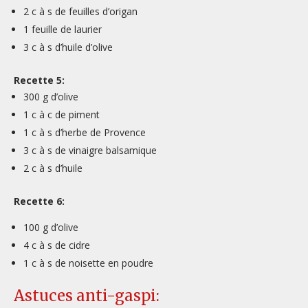
2
c à s
de feuilles d’origan
1
feuille
de laurier
3 c à s d’huile d’olive
Recette 5:
300 g d’olive
1 c à c de piment
1 c à s d’herbe de Provence
3 c à s de vinaigre balsamique
2 c à s d’huile
Recette 6:
100 g d’olive
4 c à s de cidre
1 c à s de noisette en poudre
Astuces anti-gaspi: