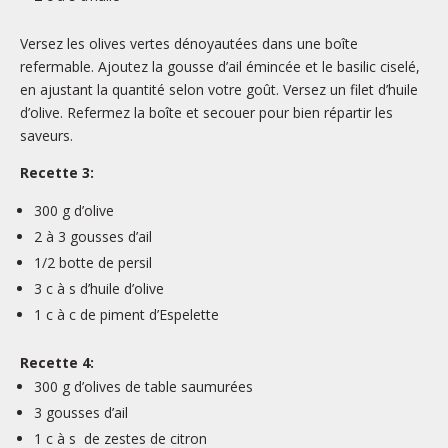
Versez les olives vertes dénoyautées dans une boîte
refermable. Ajoutez la gousse d’ail émincée et le basilic ciselé,
en ajustant la quantité selon votre goût. Versez un filet d’huile
d’olive. Refermez la boîte et secouer pour bien répartir les
saveurs.
Recette 3:
300 g
d’olive
2 à 3 gousses
d’ail
1/2 botte
de persil
3 c à s
d’huile d’olive
1 c à c d
e piment d’Espelette
Recette 4:
300
g
d’olives de table saumurées
3
gousses
d’ail
1
c à s
de zestes de citron